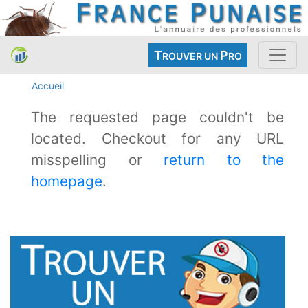
T
P
ROUVER UN
RO
Accueil
The requested page couldn't be
located. Checkout for any URL
misspelling or
return to the
homepage
.