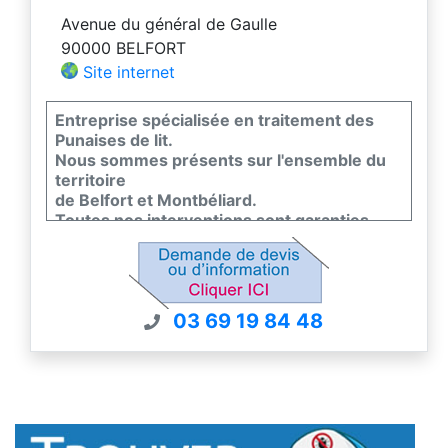
Avenue du général de Gaulle
90000 BELFORT
Site internet
Entreprise spécialisée en traitement des
Punaises de lit.
Nous sommes présents sur l'ensemble du
territoire
de Belfort et Montbéliard.
Toutes nos interventions sont garanties.
La société DKM Experts est certifiée en
conformité avec la norme EN 16636, seul
standard européen de qualité dans la lutte
contre les nuisibles.
03 69 19 84 48
Contactez nous pour un devis gratuit.