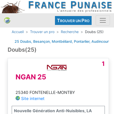
T
P
ROUVER UN
RO
Accueil
Trouver un pro
Recherche
Doubs (25)
25 Doubs, Besançon, Montbéliard, Pontarlier, Audincourt, Va
Doubs(25)
1
NGAN 25
25340 FONTENELLE-MONTBY
Site internet
Nouvelle Génération Anti-Nuisibles, LA