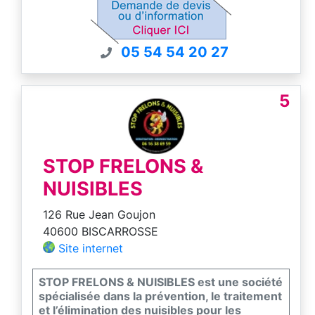
Nous sommes certifiés certiphyto -
certibiocide et nous sommes couvert par un
contrat d'assurance pour nos interventions.
05 54 54 20 27
5
STOP FRELONS &
NUISIBLES
126 Rue Jean Goujon
40600 BISCARROSSE
Site internet
STOP FRELONS & NUISIBLES est une société
spécialisée dans la prévention, le traitement
et l’élimination des nuisibles pour les