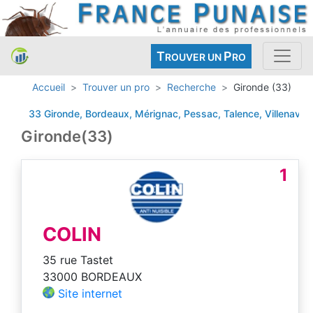
T
P
ROUVER UN
RO
Accueil
Trouver un pro
Recherche
Gironde (33)
33 Gironde, Bordeaux, Mérignac, Pessac, Talence, Villenave-d'O
Gironde(33)
1
COLIN
35 rue Tastet
33000 BORDEAUX
Site internet