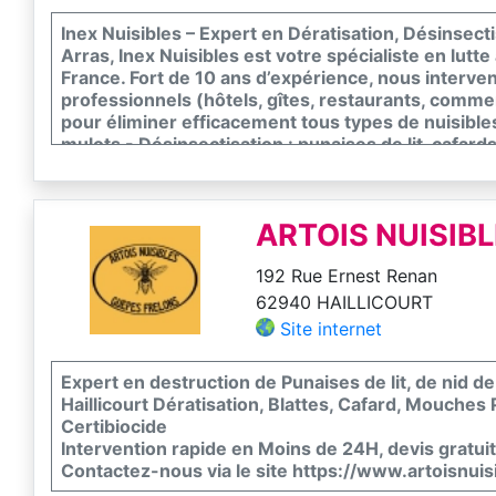
Inex Nuisibles – Expert en Dératisation, Désinsect
Arras, Inex Nuisibles est votre spécialiste en lutt
France. Fort de 10 ans d’expérience, nous interve
professionnels (hôtels, gîtes, restaurants, commer
pour éliminer efficacement tous types de nuisibles :
mulots - Désinsectisation : punaises de lit, cafards
guêpes, nid de frelons, fourmis, puces, taupes - Dé
champignons Interventions sous 24H, efficaces et
Arras, Douai, Lens, Cambrai, Béthune, Bapaume e
ARTOIS NUISIB
d’Arras.
192 Rue Ernest Renan
62940 HAILLICOURT
Site internet
Expert en destruction de Punaises de lit, de nid d
Haillicourt Dératisation, Blattes, Cafard, Mouches 
Certibiocide
Intervention rapide en Moins de 24H, devis gratuit, 
Contactez-nous via le site https://www.artoisnu