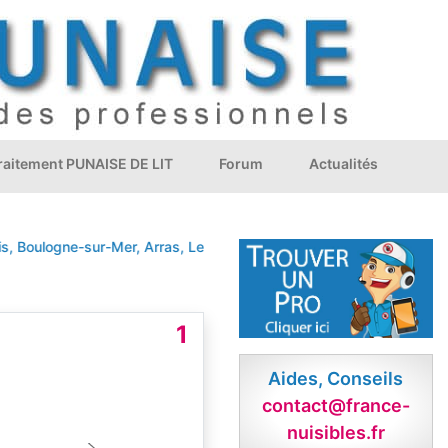
Traitement PUNAISE DE LIT
Forum
Actualités
oulogne-sur-Mer, Arras, Lens, Liévin, Hénin-Beaumont, Bruay-la-Buis
1
Aides, Conseils
contact@france-
nuisibles.fr