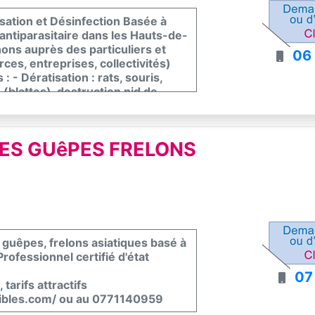
isation et Désinfection Basée à
e antiparasitaire dans les Hauts-de-
nons auprès des particuliers et
06
ces, entreprises, collectivités)
 - Dératisation : rats, souris,
 (blattes), destruction nid de
sinfection : virus, bactéries,
 sécurisées Intervention sur
t un rayon de 40 km autour
LES GUêPES FRELONS
e guêpes, frelons asiatiques basé à
Professionnel certifié d'état
07
tarifs attractifs
isibles.com/ ou au 0771140959