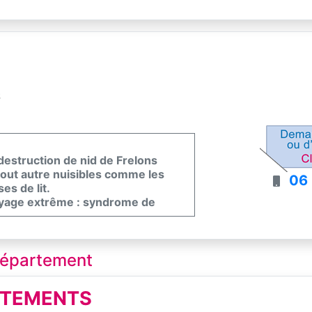
S
destruction de nid de Frelons
out autre nuisibles comme les
06
es de lit.
oyage extrême : syndrome de
 département
ITEMENTS