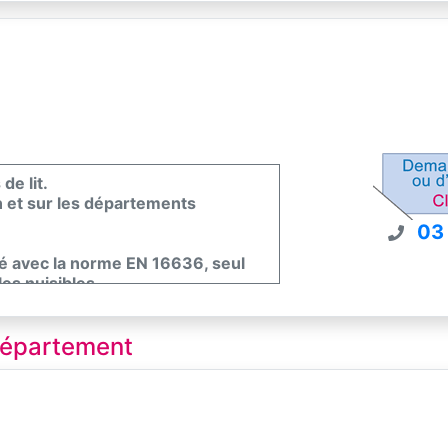
uisibles choisis par Nettoyage
 circonstances.
de lit.
 et sur les départements
03
té avec la norme EN 16636, seul
es nuisibles.
 département