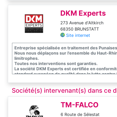
votre entreprise, les experts en traitement anti-n
Nuisibles sont prêts à vous aider, peu importe les
DKM Experts
273 Avenue d'Altkirch
68350 BRUNSTATT
Site internet
Entreprise spécialisée en traitement des Punaises 
Nous nous déplaçons sur l'ensemble du Haut-Rhin
limitrophes.
Toutes nos interventions sont garanties.
La société DKM Experts est certifiée en conformi
standard européen de qualité dans la lutte contre l
Contactez nous pour un devis gratuit.
Société(s) intervenant(s) dans ce
TM-FALCO
6 Route de Sélestat