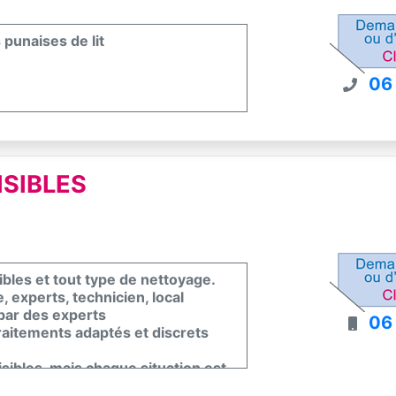
punaises de lit
06
SIBLES
ibles et tout type de nettoyage.
, experts, technicien, local
 par des experts
06
traitements adaptés et discrets
isibles, mais chaque situation est
e nuisibles dans votre domicile ou