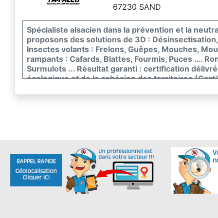
67230 SAND
Spécialiste alsacien dans la prévention et la neutr
proposons des solutions de 3D : Désinsectisation,
Insectes volants : Frelons, Guêpes, Mouches, Mous
rampants : Cafards, Blattes, Fourmis, Puces …. Ron
Surmulots ... Résultat garanti : certification délivr
écologique et de la cohésion des territoires (Certi
agréés pour une totale efficacité tout en préserv
d’une infestation ? N'attendez plus et contactez-n
intervienne dans les meilleurs délais. Devis & Conse