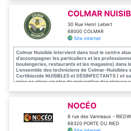
COLMAR NUISI
30 Rue Henri Lebert
68000 COLMAR
Site internet
Colmar Nuisible intervient dans tout le centre als
d’accompagner les particuliers et les professionnel
boulangeries, restaurants et les magasins) dans la 
L’ensemble des techniciens de Colmar-Nuisibles so
Certibiocide NUISIBLES et DÉSINFECTANTS ) et s
mise ne place un plan de prévention des risques e
nuisibles.
NOCÉO
8 rue des Vanneaux - RIED
68320 PORTE DU RIED
Site internet