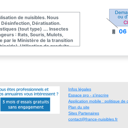
alisation de nuisibles. Nous
 Désinfection, Dératisation.
tiques (tout type) …. Insectes
06
geurs : Rats, Souris, Mulots,
ée par le Ministère de la transition
biocide). Utilisation de produits
ant l’écosystème. Vous êtes victime
ous rapidement afin que l’on
ils Gratuits ! Tarifs clairs.
Infos légales
Espace pro - s'inscrire
Application mobile : politique de c
Plan du site
Sites Partenaires
contact@france-nuisibles.fr