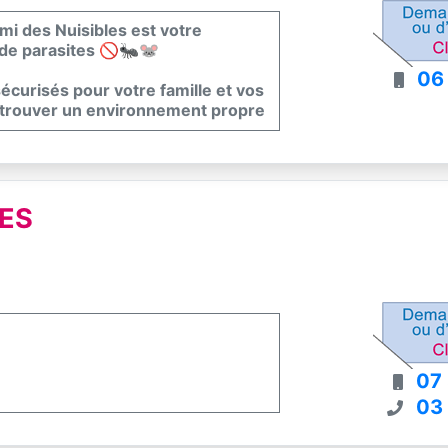
emi des Nuisibles est votre
 de parasites 🚫🐜🐭
06
curisés pour votre famille et vos
etrouver un environnement propre
LES
07
03