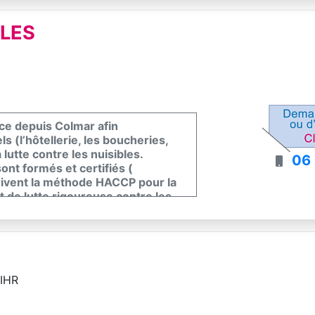
BLES
ace depuis Colmar afin
s (l’hôtellerie, les boucheries,
lutte contre les nuisibles.
06
nt formés et certifiés (
uivent la méthode HACCP pour la
t de lutte rigoureuse contre les
WIHR