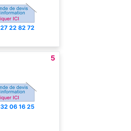
 27 22 82 72
5
 32 06 16 25