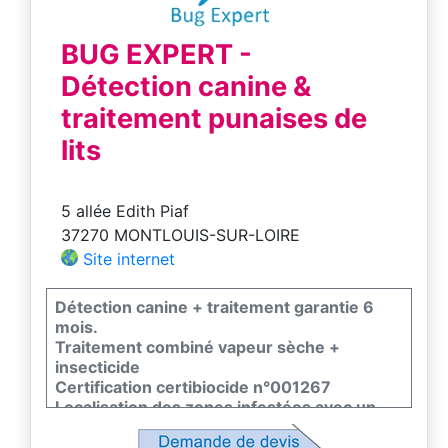
BUG EXPERT -
Détection canine &
traitement punaises de
lits
5 allée Edith Piaf
37270 MONTLOUIS-SUR-LOIRE
Site internet
Détection canine + traitement garantie 6
mois.
Traitement combiné vapeur sèche +
insecticide
Certification certibiocide n°001267
Localisation des zones infestées avec un
chien
renifleur pour les grandes superficies