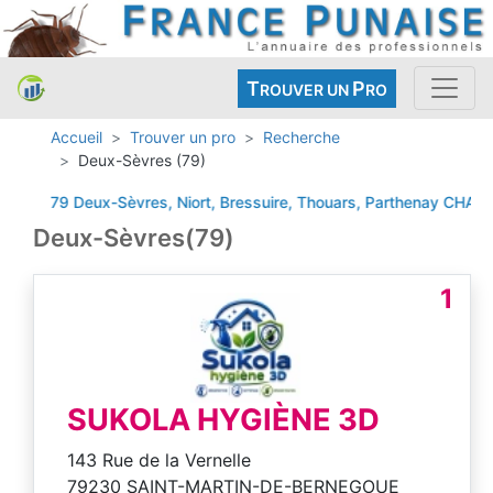
T
P
ROUVER UN
RO
Accueil
Trouver un pro
Recherche
Deux-Sèvres (79)
79 Deux-Sèvres, Niort, Bressuire, Thouars, Parthenay
CHATILL
Deux-Sèvres(79)
1
SUKOLA HYGIÈNE 3D
143 Rue de la Vernelle
79230 SAINT-MARTIN-DE-BERNEGOUE