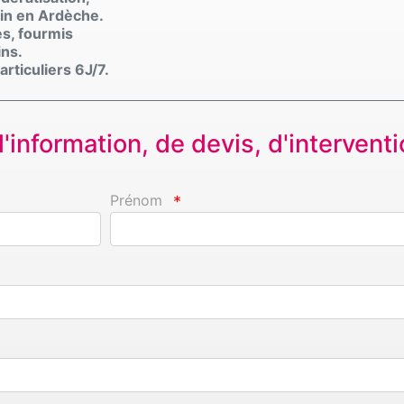
zin en Ardèche.
pes, fourmis
ins.
rticuliers 6J/7.
information, de devis, d'interventio
Prénom
*