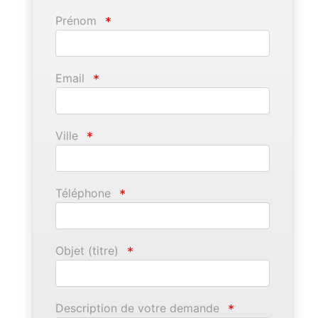
Prénom
*
Email
*
Ville
*
Téléphone
*
Objet (titre)
*
Description de votre demande
*