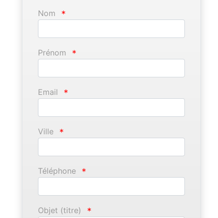
Nom
*
Prénom
*
Email
*
Ville
*
Téléphone
*
Objet (titre)
*