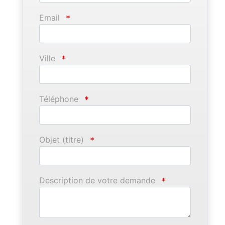
Email
*
Ville
*
Téléphone
*
Objet (titre)
*
Description de votre demande
*