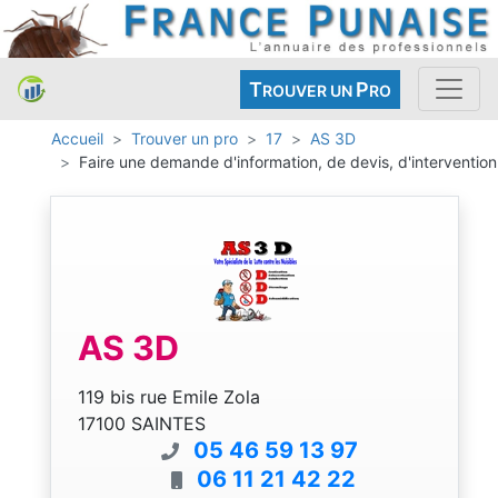
T
P
ROUVER UN
RO
Accueil
Trouver un pro
17
AS 3D
Faire une demande d'information, de devis, d'intervention
AS 3D
119 bis rue Emile Zola
17100 SAINTES
05 46 59 13 97
06 11 21 42 22