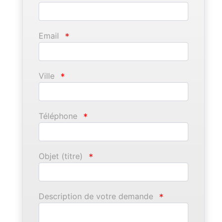
Email
*
Ville
*
Téléphone
*
Objet (titre)
*
Description de votre demande
*