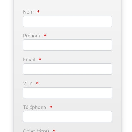
Nom
*
Prénom
*
Email
*
Ville
*
Téléphone
*
Objet (titre)
*