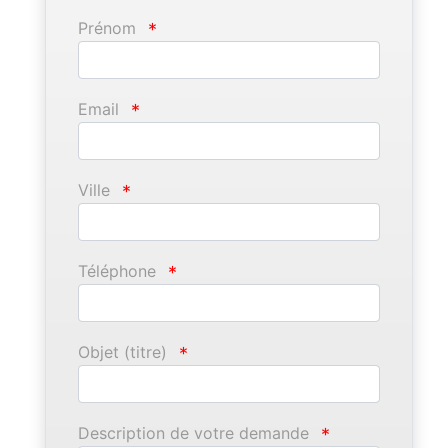
Prénom
*
Email
*
Ville
*
Téléphone
*
Objet (titre)
*
Description de votre demande
*