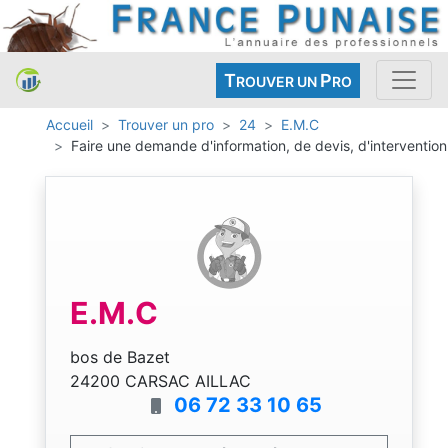
T
P
ROUVER UN
RO
Accueil
Trouver un pro
24
E.M.C
Faire une demande d'information, de devis, d'intervention
E.M.C
bos de Bazet
24200 CARSAC AILLAC
06 72 33 10 65