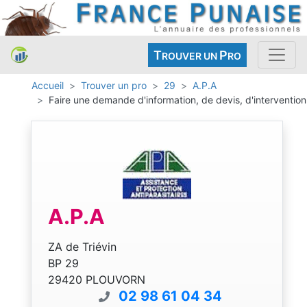
T
P
ROUVER UN
RO
Accueil
Trouver un pro
29
A.P.A
Faire une demande d'information, de devis, d'intervention
A.P.A
ZA de Triévin
BP 29
29420 PLOUVORN
02 98 61 04 34