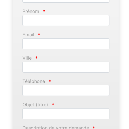
Prénom
*
Email
*
Ville
*
Téléphone
*
Objet (titre)
*
Description de votre demande
*