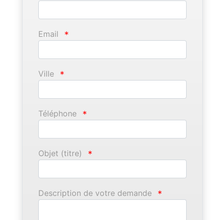
Email
*
Ville
*
Téléphone
*
Objet (titre)
*
Description de votre demande
*