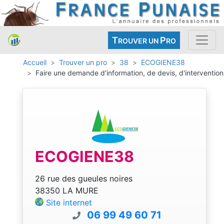
T
P
ROUVER UN
RO
Accueil
Trouver un pro
38
ECOGIENE38
Faire une demande d'information, de devis, d'intervention
ECOGIENE38
26 rue des gueules noires
38350 LA MURE
Site internet
06 99 49 60 71