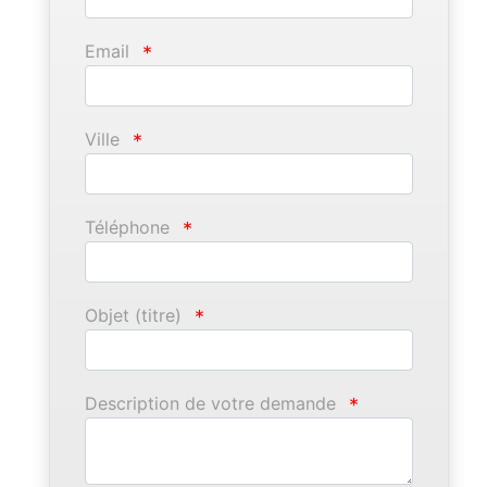
Email
*
Ville
*
Téléphone
*
Objet (titre)
*
Description de votre demande
*