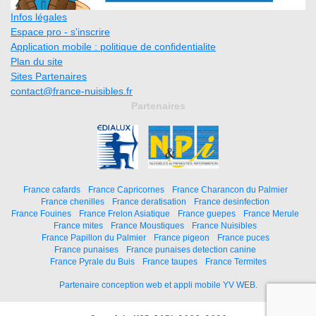
Infos légales
Espace pro - s'inscrire
Application mobile : politique de confidentialite
Plan du site
Sites Partenaires
contact@france-nuisibles.fr
Partenaires
France cafards
France Capricornes
France Charancon du Palmier
France chenilles
France deratisation
France desinfection
France Fouines
France Frelon Asiatique
France guepes
France Merule
France mites
France Moustiques
France Nuisibles
France Papillon du Palmier
France pigeon
France puces
France punaises
France punaises detection canine
France Pyrale du Buis
France taupes
France Termites
Partenaire conception web et appli mobile YV WEB.