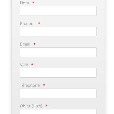
Nom
*
Prénom
*
Email
*
Ville
*
Téléphone
*
Objet (titre)
*