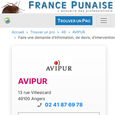
T
P
ROUVER UN
RO
Accueil
Trouver un pro
49
AVIPUR
Faire une demande d'information, de devis, d'intervention
AVIPUR
13 rue Villesicard
49100 Angers
02 41 87 69 78