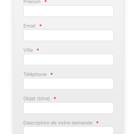
Prénom
*
Email
*
Ville
*
Téléphone
*
Objet (titre)
*
Description de votre demande
*