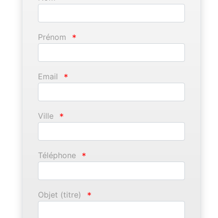
Prénom
*
Email
*
Ville
*
Téléphone
*
Objet (titre)
*