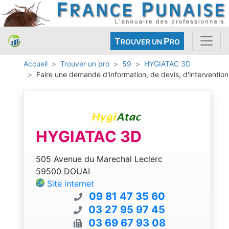
T
P
ROUVER UN
RO
Accueil
Trouver un pro
59
HYGIATAC 3D
Faire une demande d'information, de devis, d'intervention
HYGIATAC 3D
505 Avenue du Marechal Leclerc
59500 DOUAI
Site internet
09 81 47 35 60
03 27 95 97 45
03 69 67 93 08