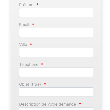
Prénom
*
Email
*
Ville
*
Téléphone
*
Objet (titre)
*
Description de votre demande
*