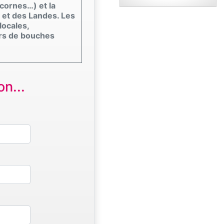
icornes…) et la
 et des Landes. Les
locales,
ers de bouches
n...