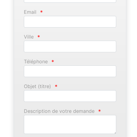
Email
*
Ville
*
Téléphone
*
Objet (titre)
*
Description de votre demande
*