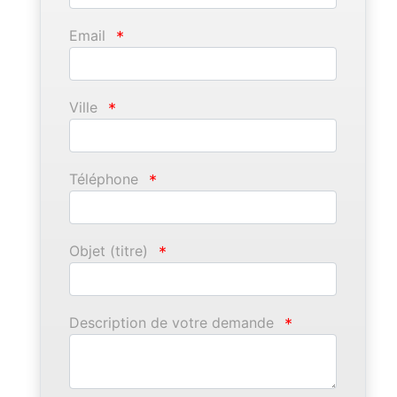
Email
*
Ville
*
Téléphone
*
Objet (titre)
*
Description de votre demande
*