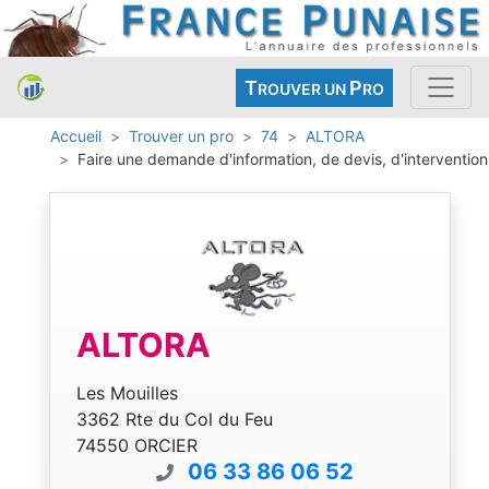
T
P
ROUVER UN
RO
Accueil
Trouver un pro
74
ALTORA
Faire une demande d'information, de devis, d'intervention
ALTORA
Les Mouilles
3362 Rte du Col du Feu
74550 ORCIER
06 33 86 06 52