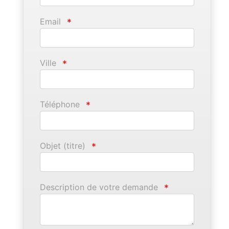
Email
*
Ville
*
Téléphone
*
Objet (titre)
*
Description de votre demande
*