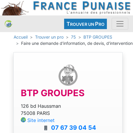
T
P
ROUVER UN
RO
Accueil
Trouver un pro
75
BTP GROUPES
Faire une demande d'information, de devis, d'intervention
BTP GROUPES
126 bd Haussman
75008 PARIS
Site internet
07 67 39 04 54