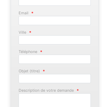
Email
*
Ville
*
Téléphone
*
Objet (titre)
*
Description de votre demande
*