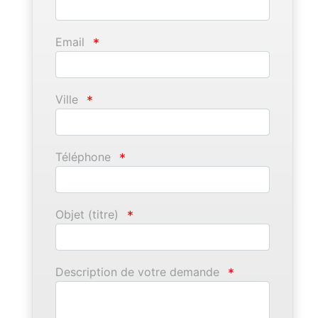
Email
*
Ville
*
Téléphone
*
Objet (titre)
*
Description de votre demande
*