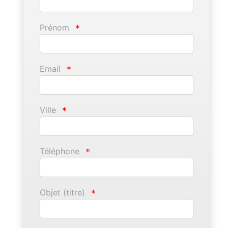
Prénom
*
Email
*
Ville
*
Téléphone
*
Objet (titre)
*