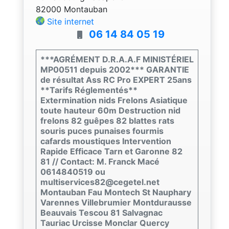
82000 Montauban
Site internet
06 14 84 05 19
***AGRÉMENT D.R.A.A.F MINISTÉRIEL
MP00511 depuis 2002*** GARANTIE
de résultat Ass RC Pro EXPERT 25ans
**Tarifs Réglementés**
Extermination nids Frelons Asiatique
toute hauteur 60m Destruction nid
frelons 82 guêpes 82 blattes rats
souris puces punaises fourmis
cafards moustiques Intervention
Rapide Efficace Tarn et Garonne 82
81 // Contact: M. Franck Macé
0614840519 ou
multiservices82@cegetel.net
Montauban Fau Montech St Nauphary
Varennes Villebrumier Montdurausse
Beauvais Tescou 81 Salvagnac
Tauriac Urcisse Monclar Quercy