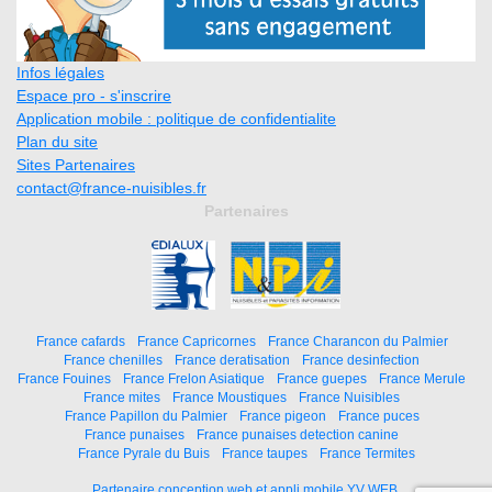
Infos légales
Espace pro - s'inscrire
Application mobile : politique de confidentialite
Plan du site
Sites Partenaires
contact@france-nuisibles.fr
Partenaires
France cafards
France Capricornes
France Charancon du Palmier
France chenilles
France deratisation
France desinfection
France Fouines
France Frelon Asiatique
France guepes
France Merule
France mites
France Moustiques
France Nuisibles
France Papillon du Palmier
France pigeon
France puces
France punaises
France punaises detection canine
France Pyrale du Buis
France taupes
France Termites
Partenaire conception web et appli mobile YV WEB.