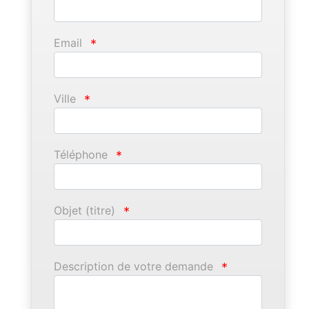
Email
*
Ville
*
Téléphone
*
Objet (titre)
*
Description de votre demande
*