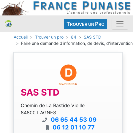
T
P
ROUVER UN
RO
Accueil
Trouver un pro
84
SAS STD
Faire une demande d'information, de devis, d'intervention
SAS STD
Chemin de La Bastide Vieille
84800 LAGNES
06 65 44 53 09
06 12 01 10 77