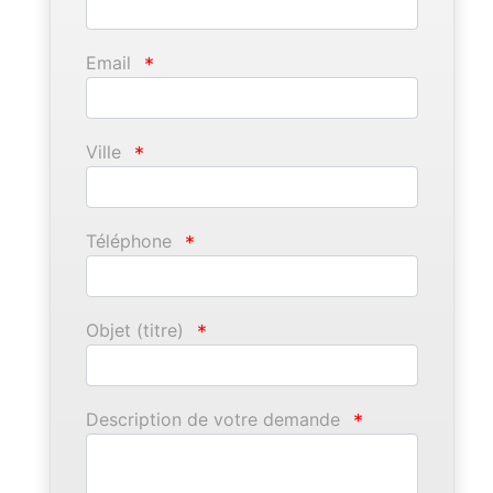
Email
*
Ville
*
Téléphone
*
Objet (titre)
*
Description de votre demande
*