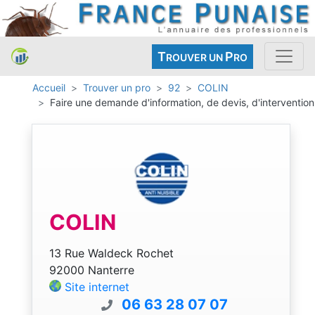
T
P
ROUVER UN
RO
Accueil
Trouver un pro
92
COLIN
Faire une demande d'information, de devis, d'intervention
COLIN
13 Rue Waldeck Rochet
92000 Nanterre
Site internet
06 63 28 07 07