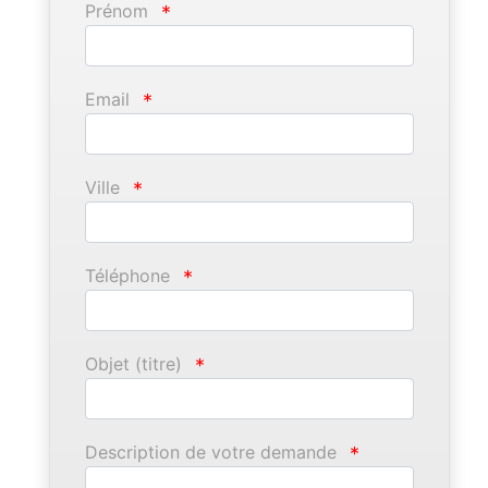
Prénom
*
Email
*
Ville
*
Téléphone
*
Objet (titre)
*
Description de votre demande
*