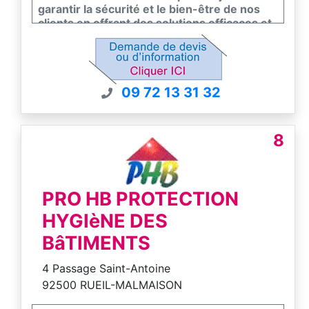
garantir la sécurité et le bien-être de nos
clients en offrant des solutions efficaces et
respectueuses de l’environnement pour
éliminer les nuisibles et assainir leurs
espaces de vie et de travail.
09 72 13 31 32
8
PRO HB PROTECTION
HYGIèNE DES
BâTIMENTS
4 Passage Saint-Antoine
92500 RUEIL-MALMAISON