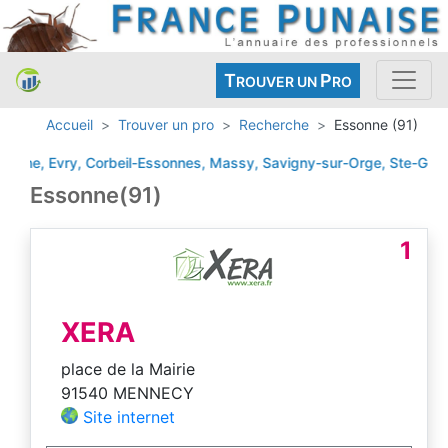
T
P
ROUVER UN
RO
Accueil
Trouver un pro
Recherche
Essonne (91)
Evry, Corbeil-Essonnes, Massy, Savigny-sur-Orge, Ste-Geneviève-de
Essonne(91)
1
XERA
place de la Mairie
91540 MENNECY
Site internet