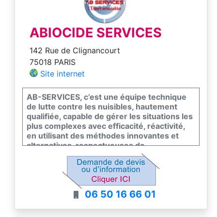
ABIOCIDE SERVICES
142 Rue de Clignancourt
75018 PARIS
Site internet
AB-SERVICES, c’est une équipe technique
de lutte contre les nuisibles, hautement
qualifiée, capable de gérer les situations les
plus complexes avec efficacité, réactivité,
en utilisant des méthodes innovantes et
alternatives, respectueuses de
l’environnement et sans recours
systématique aux matières actives. Nous
intervenons auprès des particuliers et des
professionnels de tous secteurs, y compris
06 50 16 66 01
le secteur alimentaire. Nous traitons tous
types de nuisibles : Rongeurs : souris, rats,
Insectes volants : frelons asiatiques,