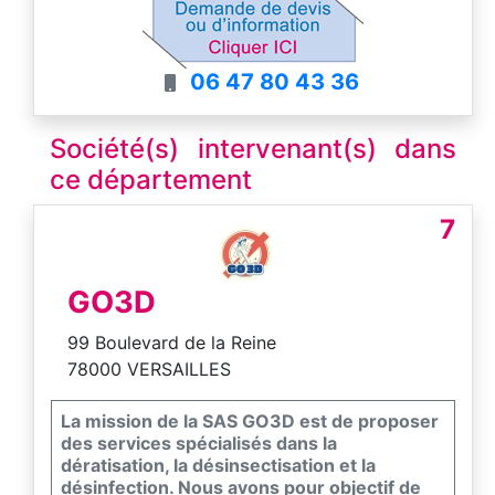
des interventions rapides, garanties et
disponibles 7j/7.
Egalement apiculteur, nous privilégions des
06 47 80 43 36
solutions adaptées afin de protéger votre
habitation tout en respectant l’équilibre
naturel. Devis et conseils personnalisés
Société(s) intervenant(s) dans
gratuits.
ce département
7
GO3D
99 Boulevard de la Reine
78000 VERSAILLES
La mission de la SAS GO3D est de proposer
des services spécialisés dans la
dératisation, la désinsectisation et la
désinfection. Nous avons pour objectif de