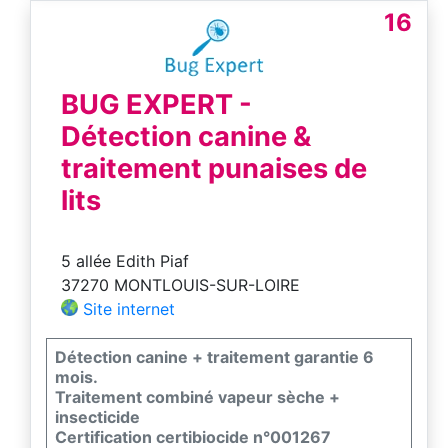
guêpes, mouches, mite, Insectes rampants :
16
cafards, fourmis, punaises de lit, puces
Xylophages : termites, vrillettes etc.
Déplacements rapides dans les 24H
Diagnostics et devis gratuits sur place
BUG EXPERT -
Faites confiance à AB-SERVICES pour une
Détection canine &
lutte raisonnée et durable contre les
nuisibles.
traitement punaises de
lits
5 allée Edith Piaf
37270 MONTLOUIS-SUR-LOIRE
Site internet
Détection canine + traitement garantie 6
mois.
Traitement combiné vapeur sèche +
insecticide
Certification certibiocide n°001267