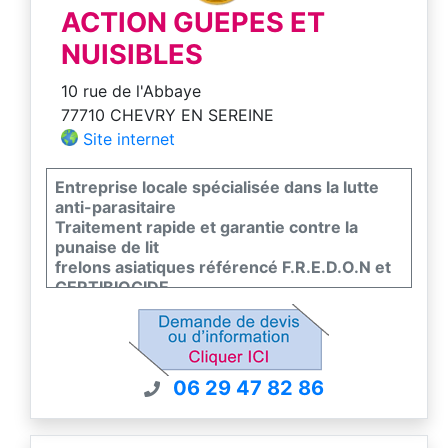
charge rapide.
ACTION GUEPES ET
NUISIBLES
10 rue de l'Abbaye
77710 CHEVRY EN SEREINE
Site internet
Entreprise locale spécialisée dans la lutte
anti-parasitaire
Traitement rapide et garantie contre la
punaise de lit
frelons asiatiques référencé F.R.E.D.O.N et
CERTIBIOCIDE
techniques et produits respectueux de l
environnement
7/7 secteur 77/91/45/89
06 29 47 82 86