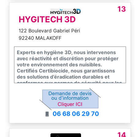
13
HYGITECH 3D
122 Boulevard Gabriel Péri
92240 MALAKOFF
Experts en hygiène 3D, nous intervenons
avec réactivité et discrétion pour protéger
votre environnement des nuisibles.
Certifiés Certibiocide, nous garantissons
des solutions d’éradication durables et
conformes aux normes de sécurité pour les
particuliers et les professionnels. Notre
équipe s’engage sur un diagnostic précis et
un suivi rigoureux pour assainir vos locaux
durablement. Faites le choix de l’efficacité et
06 68 06 29 70
de la sérénité avec un partenaire de
proximité.
14