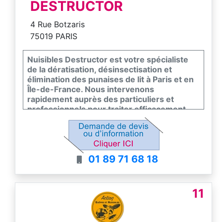
DESTRUCTOR
4 Rue Botzaris
75019 PARIS
Nuisibles Destructor est votre spécialiste
de la dératisation, désinsectisation et
élimination des punaises de lit à Paris et en
Île-de-France. Nous intervenons
rapidement auprès des particuliers et
professionnels pour traiter efficacement
tous types de nuisibles : rats, souris,
punaises de lit, cafards, guêpes et autres
parasites. Grâce à des méthodes
écologiques, durables et adaptées, notre
01 89 71 68 18
équipe expérimentée garantit une
intervention discrète et un traitement
efficace pour assainir votre environnement.
Nous assurons également un suivi
11
personnalisé afin d’éviter toute récidive.
Disponible 7j/7 et 24h/24, nous vous
offrons un diagnostic gratuit et une prise en