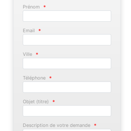
Prénom
*
Email
*
Ville
*
Téléphone
*
Objet (titre)
*
Description de votre demande
*