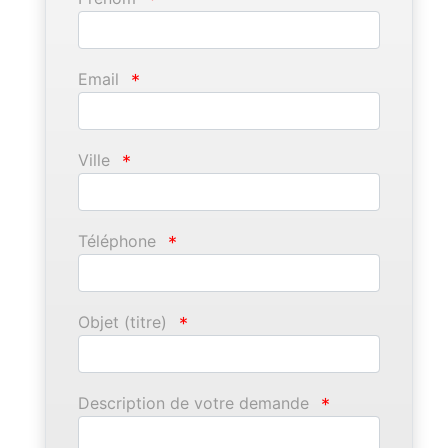
Email
*
Ville
*
Téléphone
*
Objet (titre)
*
Description de votre demande
*