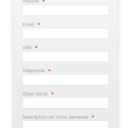
Prénom
*
Email
*
Ville
*
Téléphone
*
Objet (titre)
*
Description de votre demande
*