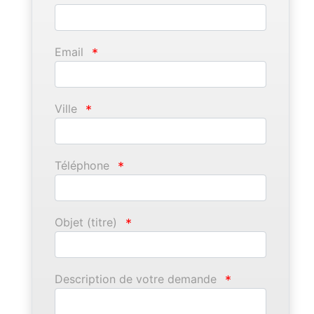
Email
*
Ville
*
Téléphone
*
Objet (titre)
*
Description de votre demande
*