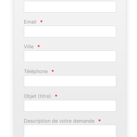
Email
*
Ville
*
Téléphone
*
Objet (titre)
*
Description de votre demande
*